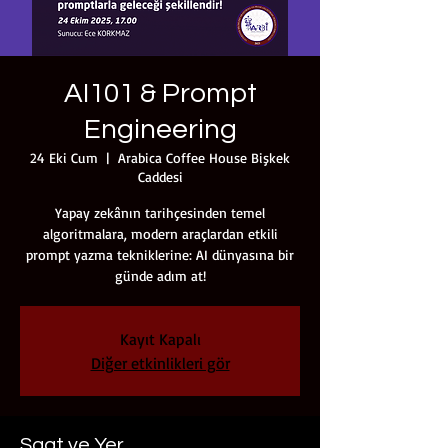
AI101 & Prompt
Engineering
24 Eki Cum
  |  
Arabica Coffee House Bişkek
Caddesi
Yapay zekânın tarihçesinden temel
algoritmalara, modern araçlardan etkili
prompt yazma tekniklerine: AI dünyasına bir
günde adım at!
Kayıt Kapalı
Diğer etkinlikleri gör
Saat ve Yer