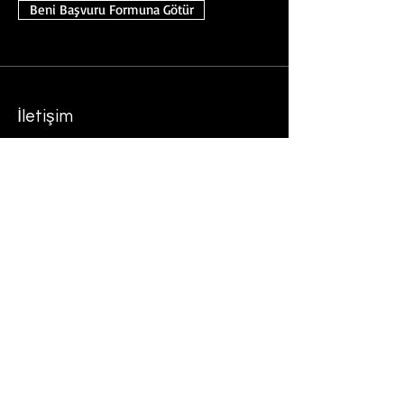
Beni Başvuru Formuna Götür
İletişim
varbitopluluk@gmail.com
Adres
Zübeyde Hanım Mahallesi Şehit Ömer
Halisdemir Bulvarı No: 5/4
06070 Altındağ/Ankara/Türkiye
Bizi Takip Edin
LinkedIn
Instagram
Youtube