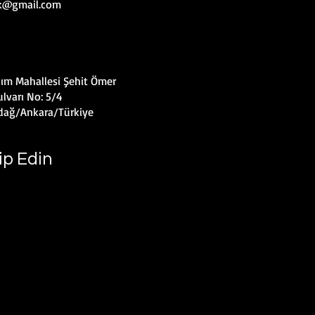
uk@gmail.com
ım Mahallesi Şehit Ömer
lvarı No: 5/4
dağ/Ankara/Türkiye
ip Edin