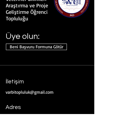
Araştırma ve Proje
Geliştirme Öğrenci
Topluluğu
Üye olun:
Beni Başvuru Formuna Götür
İletişim
varbitopluluk@gmail.com
Adres
Zübeyde Hanım Mahallesi Şehit Ömer
Halisdemir Bulvarı No: 5/4
06070 Altındağ/Ankara/Türkiye