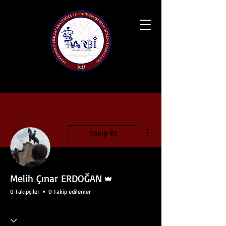
Diğer Eylemler
Takip Et
Admin
Melih Çınar ERDOĞAN
0 Takipçiler
0 Takip edilenler