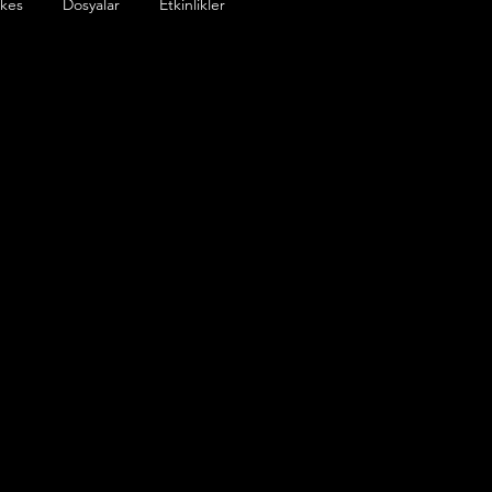
ikes
Dosyalar
Etkinlikler