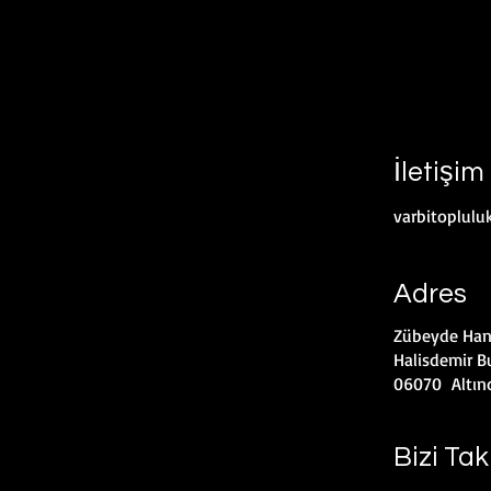
İletişim
varbitoplul
Adres
Zübeyde Han
Halisdemir Bu
06070 Altın
Bizi Tak