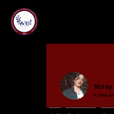
Nuray
0
Takipçile