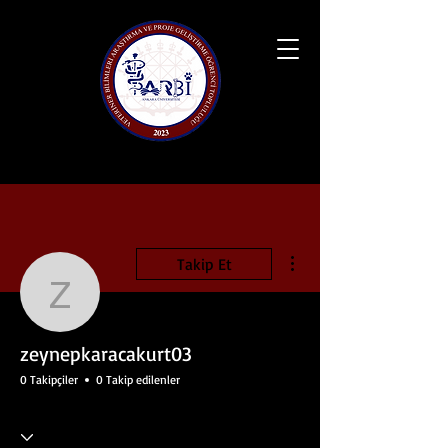
Diğer Eylemler
Takip Et
zeynepkaracakurt03
zeynepkaracakurt03
0 Takipçiler
0 Takip edilenler