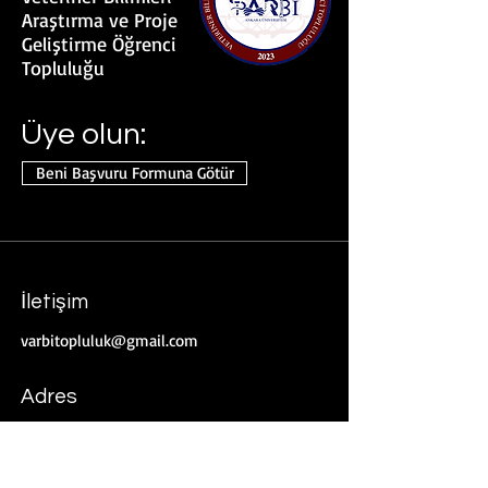
Araştırma ve Proje
Geliştirme Öğrenci
Topluluğu
Üye olun:
Beni Başvuru Formuna Götür
İletişim
varbitopluluk@gmail.com
Adres
Zübeyde Hanım Mahallesi Şehit Ömer
Halisdemir Bulvarı No: 5/4
06070 Altındağ/Ankara/Türkiye