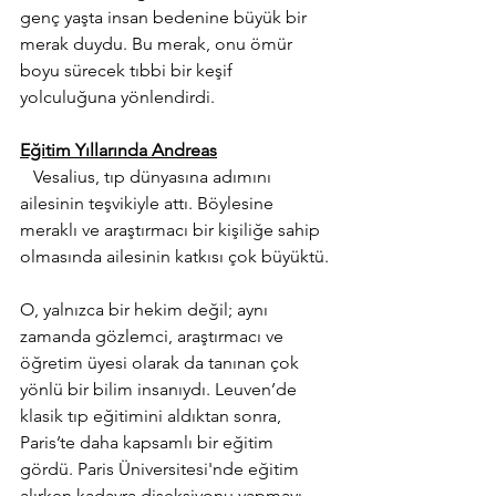
genç yaşta insan bedenine büyük bir 
merak duydu. Bu merak, onu ömür 
boyu sürecek tıbbi bir keşif 
yolculuğuna yönlendirdi. 
Eğitim Yıllarında Andreas
   Vesalius, tıp dünyasına adımını 
ailesinin teşvikiyle attı. Böylesine 
meraklı ve araştırmacı bir kişiliğe sahip 
olmasında ailesinin katkısı çok büyüktü.
O, yalnızca bir hekim değil; aynı 
zamanda gözlemci, araştırmacı ve 
öğretim üyesi olarak da tanınan çok 
yönlü bir bilim insanıydı. Leuven’de 
klasik tıp eğitimini aldıktan sonra, 
Paris’te daha kapsamlı bir eğitim 
gördü. Paris Üniversitesi'nde eğitim 
alırken kadavra diseksiyonu yapmayı 