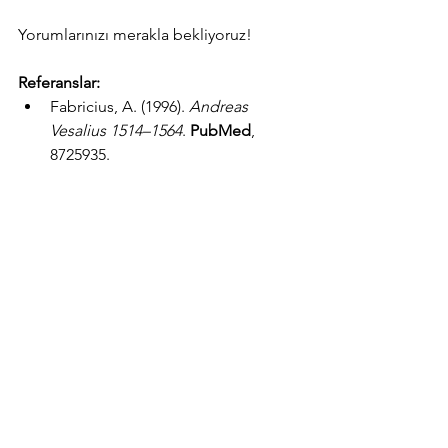
Yorumlarınızı merakla bekliyoruz!
Referanslar:
Fabricius, A. (1996). 
Andreas 
Vesalius 1514–1564
. 
PubMed
, 
8725935. 
https://pubmed.ncbi.nlm.nih.gov/8
725935/
Lascaratos, J., Marketos, S., & 
Kousoulis, A. (2004). 
Galen and his 
anatomic eponym: the vein of 
Galen
. 
PubMed
, 15300863. 
https://pubmed.ncbi.nlm.nih.gov/1
5300863/
Embryo Project Encyclopedia. 
(2018, 10 Ocak). 
Andreas Vesalius 
(1514–1564)
. 
https://embryo.asu.edu/pages/and