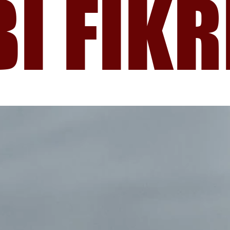
İ FİKR