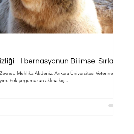
zliği: Hibernasyonun Bilimsel Sırları
Zeynep Mehlika Akdeniz. Ankara Üniversitesi Veteriner
siyim. Pek çoğumuzun aklına kış...