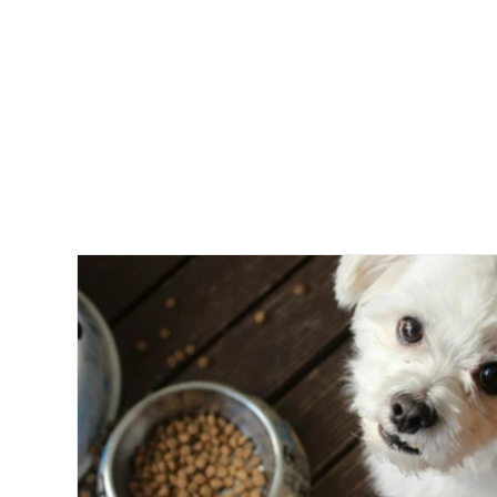
Yeniliklerden geri kalmamak için
okuyabileceğiniz literatür tarama
özetlerimiz