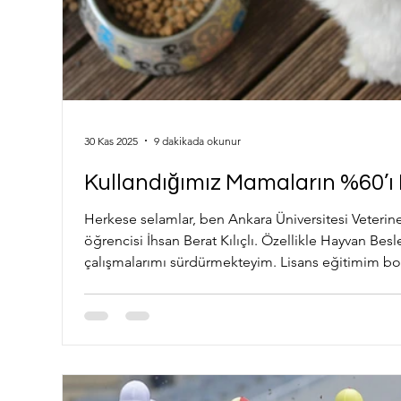
30 Kas 2025
9 dakikada okunur
Kullandığımız Mama
Herkese selamlar, ben Ankara Üniversitesi Veteriner 
öğrencisi İhsan Berat Kılıçlı. Özellikle Hayvan Be
çalışmalarımı sürdürmekteyim. Lisans eğitimim boy
yazdım ve dört proje temelli çalışma tamamladım. Bu yazıda, kedi ve köpekler içi
kullanılan mamalardaki hatalar ele alınacaktır. WSAVA (Dünya Küçük Hayvan
Veteriner Hekimleri Birl