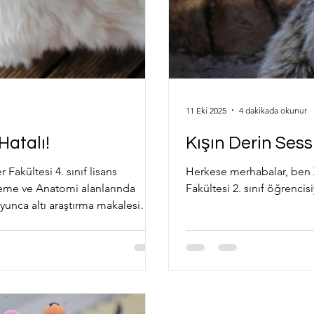
11 Eki 2025
4 dakikada okunur
ların %60’ı Hatalı!
Kışın Derin Sessi
Fakültesi 4. sınıf lisans
Herkese merhabalar, ben 
sleme ve Anatomi alanlarında
Fakültesi 2. sınıf öğrenci
unca altı araştırma makalesi
n
iği) ile AAHA (Amerikan Hayvan Hastanesi Birliği) ortak yakl