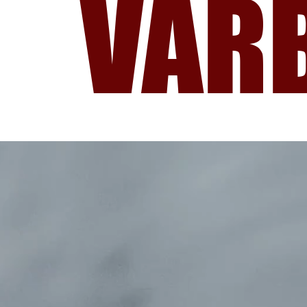
VARB
BİZ KİMİZ?
VARBİ fikrimiz!